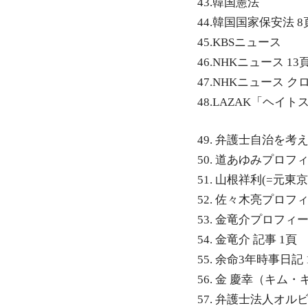
43.韓国憲法
44.韓国国家保安法 8
45.KBSニュース
46.NHKニュース 13
47.NHKニュース 
48.LAZAK「ヘ
49. 弁護士自治を考え
50. 道あゆみプロフィ
51. 山根祥利(=元
52. 佐々木亮プロフィ
53. 金竜介プロフィー
54. 金竜介 記事 1頁
55. 余命3年時事日記 1
56. 金 慶幸（キム
57. 弁護士法人オ