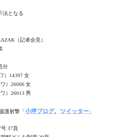
が不法となる
LAZAK（記者会見）
談
処分
）14397 女
ワ）26006 女
ワ）26013 男
小坪ブログ
、
ツイッター
と援護射撃「
」
7号 37頁