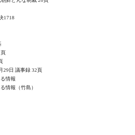
北朝鮮どんな制裁 20頁
1718
基
2頁
頁
月29日 議事録 32頁
ぐる情報
めぐる情報（竹島）