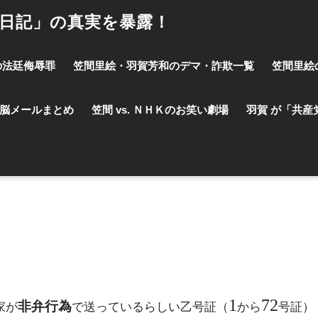
事日記」の真実を暴露！
の法廷侮辱罪
笠間里絵・羽賀芳和のデマ・詐欺一覧
笠間里絵
脳メールまとめ
笠間 vs. ＮＨＫのお笑い劇場
羽賀 が「共産
1
72
非弁行為
家が
で送っているらしい乙号証（
から
号証）