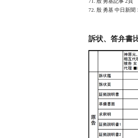
71. 殷 勇基記事 2頁
72. 殷 勇基 中日新聞 
訴状、答弁書