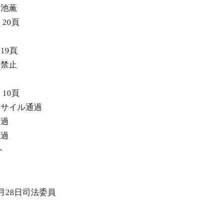
蓮池薫
 20頁
19頁
入禁止
 10頁
ミサイル通過
通過
通過
ト
7月28日司法委員