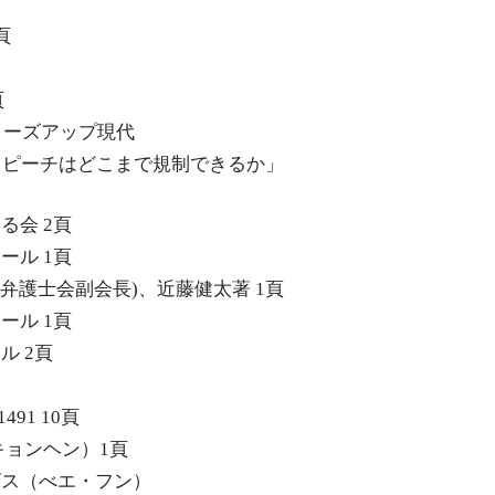
頁
頁
クローズアップ現代
イトスピーチはどこまで規制できるか」
る会 2頁
ール 1頁
東京弁護士会副会長)、近藤健太著 1頁
ール 1頁
ル 2頁
491 10頁
・キョンヘン）1頁
ルビス（べエ・フン）