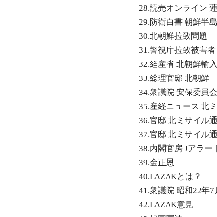
28.読売オンライン 
29.防衛白書 朝鮮半島
30.北朝鮮拉致問題
31.警視庁拉致被害者 
32.経産省 北朝鮮輸
33.総理官邸 北朝鮮
34.衆議院 安保委員会
35.産経ニュース 北
36.官邸 北ミサイル
37.官邸 北ミサイル
38.内閣官房 Jアラー
39.金正恩
40.LAZAKとは？
41.衆議院 昭和22年
42.LAZAK意見