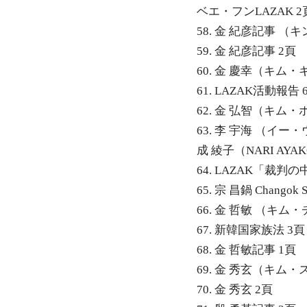
ベエ・フンLAZAK 2
58. 金 紀彦記事 （
59. 金 紀彦記事 2頁
60. 金 慶幸（キム・
61. LAZAK活動報告 
62. 金 弘智（キム・
63. 李 宇海 （イー・
成 綾子（NARI AYA
64. LAZAK「裁判
65. 宗 昌鍋 Changok 
66. 金 哲敏 （キム
67. 新韓国家族法 3
68. 金 哲敏記事 1頁
69. 金 秀玄（キム・
70. 金 秀玄 2頁