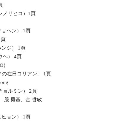
頁
キンノリヒコ）1頁
キョヘン） 1頁
6頁
ホンジ） 1頁
ウヘ） 4頁
KO）
の中の在日コリアン」 1頁
Song
・チョルミン） 2頁
頁 殷 勇基、金 哲敏
スヒョン） 1頁