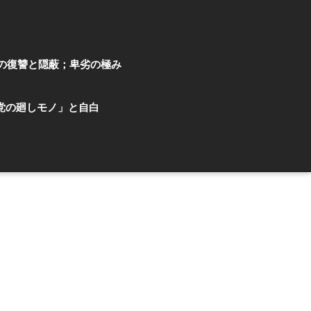
の復讐と隠蔽；卑劣の極み
党の廻しモノ」と自白