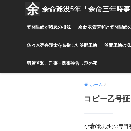
余命爺没5年「余命三年時
笠間里絵が諸悪の根源
余命 羽賀芳和と笠間里絵
佐々木亮弁護士を名指した笠間里絵
笠間里絵の洗
羽賀芳和、刑事・民事被告→謎の死
ホーム
コピー乙号証
小倉(
北九州)の専門