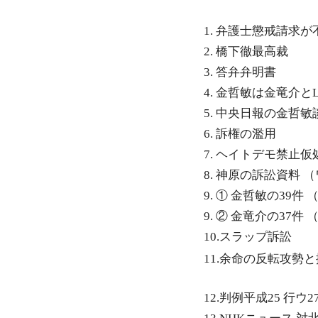
1. 弁護士懲戒請求
2. 橋下徹最高裁
3. 答弁弁明書
4. 金哲敏は金竜介と
5. 中央日報の金哲敏
6. 訴権の濫用
7. ヘイトデモ禁止仮
8. 神原の訴訟資料 （ワ
9. ① 金哲敏の39件 （
9. ② 金竜介の37件 （
10.スラップ訴訟
11.余命の反転攻勢
12.判例平成25 行ウ2