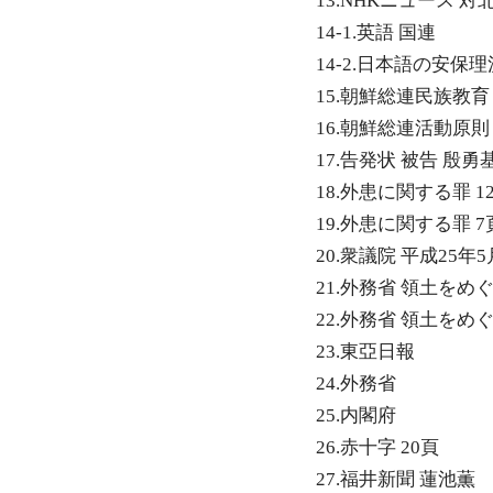
13.NHKニュース 対
14-1.英語 国連
14-2.日本語の安保理決
15.朝鮮総連民族教育
16.朝鮮総連活動原則
17.告発状 被告 殷勇
18.外患に関する罪 1
19.外患に関する罪 7
20.衆議院 平成25年5
21.外務省 領土をめ
22.外務省 領土を
23.東亞日報
24.外務省
25.内閣府
26.赤十字 20頁
27.福井新聞 蓮池薫