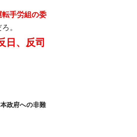
運転手労組の委
だろ。
反日、反司
日本政府への非難