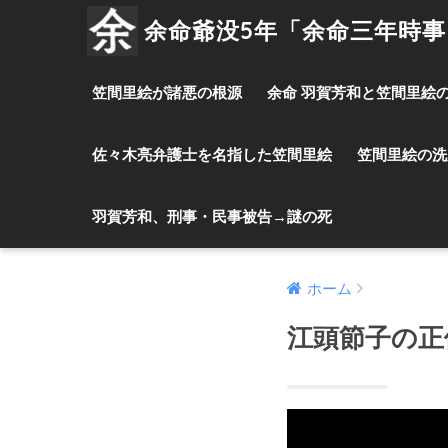
余命爺没5年「余命三年時
笠間里絵が諸悪の根源
余命 羽賀芳和と笠間里絵
佐々木亮弁護士を名指した笠間里絵
笠間里絵の洗
羽賀芳和、刑事・民事被告→謎の死
ホーム
江頭節子の正