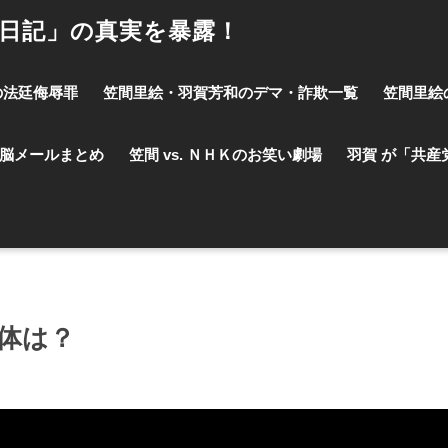
事日記」の真実を暴露！
の法廷侮辱罪
笠間里絵・羽賀芳和のデマ・詐欺一覧
笠間里絵
脳メールまとめ
笠間 vs. ＮＨＫのお笑い劇場
羽賀 が「共産
体は？