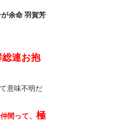
が余命 羽賀芳
鮮総連お抱
て意味不明だ
極
お仲間って、