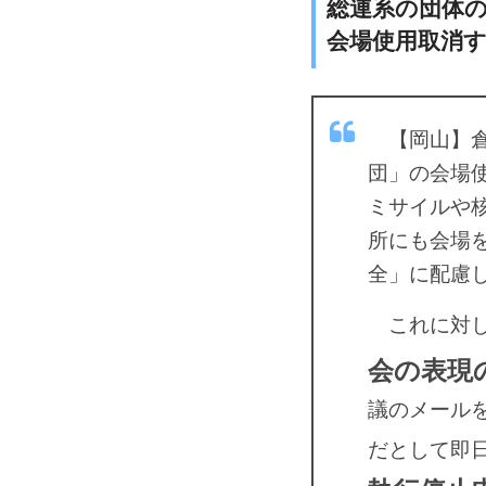
総連系の団体
会場使用取消
【岡山】倉
団」の会場
ミサイルや
所にも会場
全」に配慮
これに対し
会の表現
議のメール
だとして即