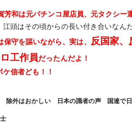
羽賀芳和は元パチンコ屋店員、元タクシー
、江頭はその頃からの長い付き合いなん
反国家、
和は保守を謳いながら、実は、
テロ工作員
だったんだよ！
ボケ信者ども！！
」 除外はおかしい 日本の識者の声 国連で
士