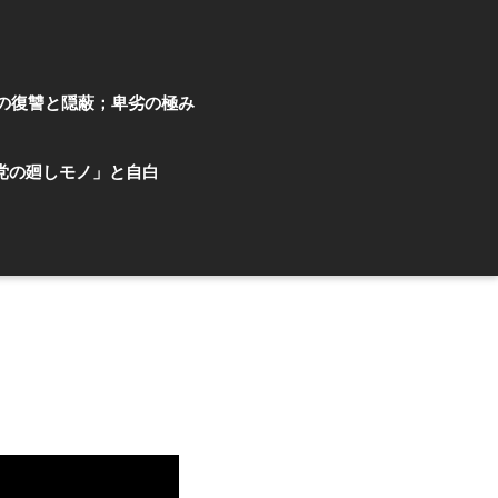
の復讐と隠蔽；卑劣の極み
党の廻しモノ」と自白