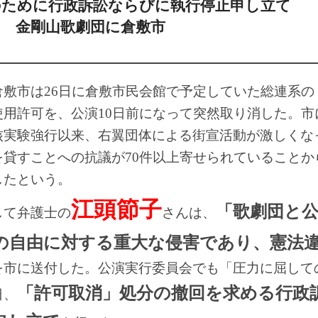
のために行政訴訟ならびに執行停止申し立て
す 金剛山歌劇団に倉敷市
敷市は26日に倉敷市民会館で予定していた総連系の
使用許可を、公演10日前になって突然取り消した。市
核実験強行以来、右翼団体による街宣活動が激しくな
を貸すことへの抗議が70件以上寄せられていることか
したという。
江頭節子
「歌劇団と
て弁護士の
さんは、
の自由に対する重大な侵害であり、憲法
を市に送付した。公演実行委員会でも「圧力に屈して
「許可取消」処分の撤回を求める行政
日、