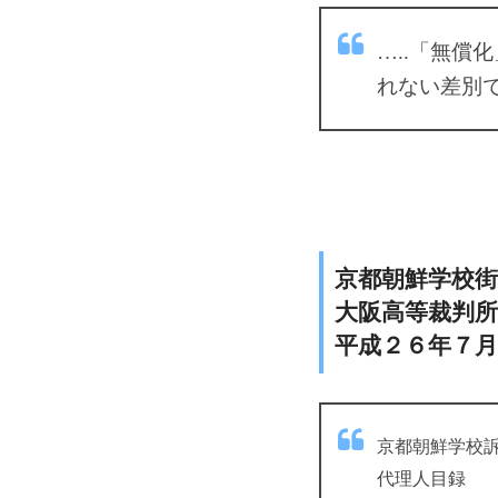
…..「無
れない差別で
京都朝鮮学校
大阪高等裁判
平成２６年７月
京都朝鮮学校
代理人目録