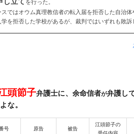
申し立て
を行った。
スではオウム真理教信者の転入届を拒否した自治体
入学を拒否した学校があるが、裁判ではいずれも敗訴
江頭節子
弁護士に、
余命信者
弁護
し
が
よな。
江頭節子の
番号
原告
被告
受任内容