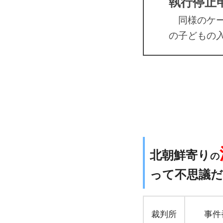
執行停止
同様のケー
の子どもの
北朝鮮寄り
の
って
不思議
だ
裁判所
事件