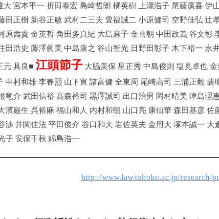
雄大 宮本平一 折田泰宏 島崎哲朗 橘英樹 上瀧浩子 尾藤廣喜 伊
 藤田正樹 新谷正敏 武村二三夫 豊福誠二 小原健司 空野佳弘 辻
河原壽貴 金英哲 角田多真紀 大島麻子 金喜朝 中田政義 谷文彰 
 住田浩史 藤澤眞美 中島康之 谷山智光 日野田彰子 木下裕一 永
江頭節子
正元 具良■
大脇美保 星正秀 中島俊則 塩見卓也 金
 中村和雄 李春熙 山下宣 諸富健 全東周 尾崎高司 三浦正毅 裴
岡根竜介 武田信裕 高森裕司 黒澤誠司 出口治男 岡村晴美 津島理
大濱巌生 呉裕麻 福山和人 内村和朝 山口亮 康仙華 森田基彦 佐
谷渉 井関佳法 平田俊介 谷口和大 岩佐英夫 金用大 塚本誠一 大
光子 安保千秋 綿島浩一
http://www.law.tohoku.ac.jp/research/