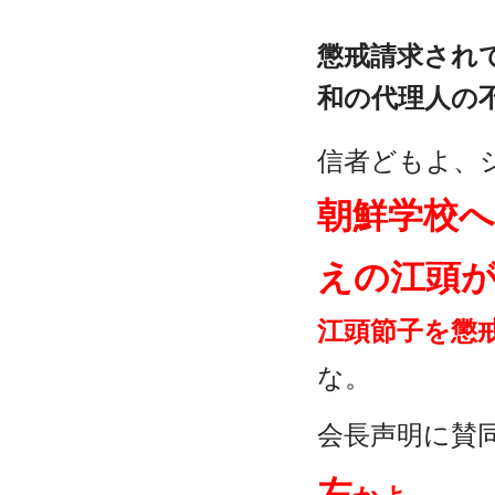
懲戒請求され
和の代理人の
信者どもよ、
朝鮮学校へ
えの江頭
江頭節子を懲
な。
会長声明に賛
左