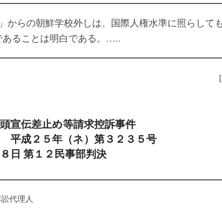
償化」からの朝鮮学校外しは、国際人権水準に照らして
あることは明白である。…..
街頭宣伝差止め等請求控訴事件
所 平成２５年（ネ）第３２３５号
８日 第１２民事部判決
訴訟代理人