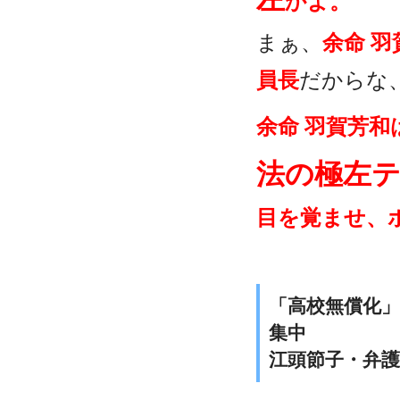
かよ。
まぁ、
余命 
員長
だからな
余命 羽賀芳
法の極左
目を覚ませ、
「高校無償化
集中
江頭節子・弁護