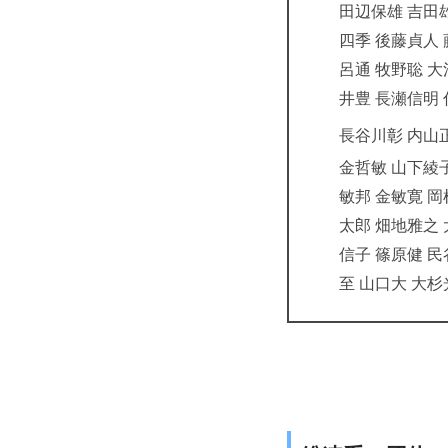
田辺保雄 吉田
四季 後藤貞人
呂通 牧野聡 大
井豊 長瀬信明
長谷川彰 内山
金哲敏 山下綾子
敏邦 金敏寛 
太郎 畑地雅之 
信子 篠原健 民
至 山口大 大杉