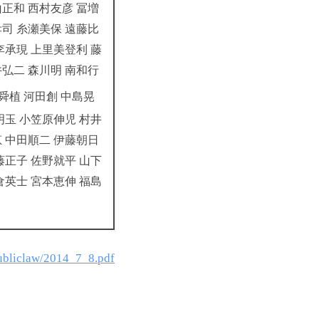
山正和 西村友彦 冨増
孝司 糸瀬美保 遠藤比
李承現 上里美登利 藤
井弘二 森川明 南和行
舜植 河田創 中島晃
明玉 小笠原伸児 村井
恵 中田順二 伊藤朝日
藤正子 佐野就平 山下
倉英士 宮本恵伸 福島
publiclaw/2014_7_8.pdf