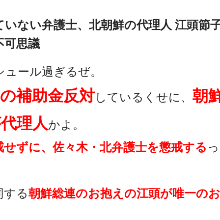
ていない弁護士、北朝鮮の代理人 江頭節子
不可思議
シュール過ぎるぜ。
の補助金反対
朝
しているくせに、
が代理人
かよ。
戒せずに、佐々木・北弁護士を懲戒する
っ
同する
朝鮮総連のお抱えの江頭が唯一の