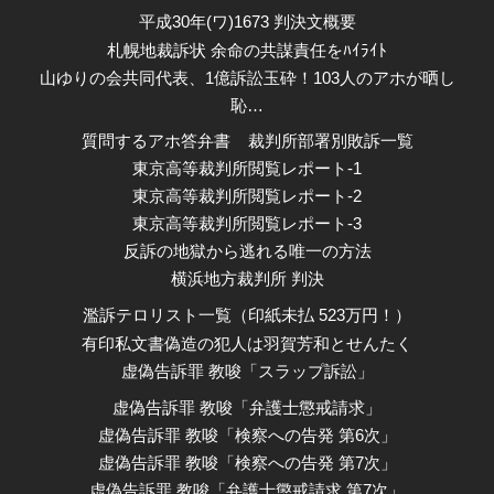
平成30年(ワ)1673 判決文概要
札幌地裁訴状 余命の共謀責任をﾊｲﾗｲﾄ
山ゆりの会共同代表、1億訴訟玉砕！103人のアホが晒し
恥…
質問するアホ答弁書
裁判所部署別敗訴一覧
東京高等裁判所閲覧レポート-1
東京高等裁判所閲覧レポート-2
東京高等裁判所閲覧レポート-3
反訴の地獄から逃れる唯一の方法
横浜地方裁判所 判決
濫訴テロリスト一覧（印紙未払 523万円！）
有印私文書偽造の犯人は羽賀芳和とせんたく
虚偽告訴罪 教唆「スラップ訴訟」
虚偽告訴罪 教唆「弁護士懲戒請求」
虚偽告訴罪 教唆「検察への告発 第6次」
虚偽告訴罪 教唆「検察への告発 第7次」
虚偽告訴罪 教唆「弁護士懲戒請求 第7次」