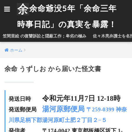
余命爺没5年「余命三年
時事日記」の真実を暴露！
笠間里絵 の復讐訴訟と隠蔽工作；卑劣の極み
佐々木亮弁護士を名
ホーム
余命 うずしお から届いた怪文書
令和元年11月7日 12-18時
発送日時
湯河原郵便局
発送郵便局
〒259-0399 神奈
川県足柄下郡湯河原町土肥２丁目２−５
発信者 〒174-0042 東京都板橋区坂下 1-