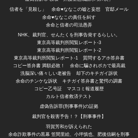
信者を「見殺し」
余命♥ななこの嘘と妄想
官邸メール
余命♥ななこの責任を糾す
余命と信者の司法愚弄
NHK、裁判官、せんたくを刑事告発するらしい。
東京高等裁判所閲覧レポート-3
東京高等裁判所閲覧レポート-2
東京高等裁判所閲覧レポート-1
質問するアホ答弁書
コピー答弁書 満額必敗！
余命に騙されポカで最高裁
洗脳深い痛々しい老被告
却下のキチガイ訴状
余命のチンケな訴状
キチガイ答弁書と驚愕の調書
コピー乙号証
マスコミ報道履歴
カルト信者救済テスト
虚偽告訴罪(刑事事件)の証拠
裁判官を殺害予告！？【刑事事件】
羽賀芳和が訴えられた
余命詐欺事件の黒幕 笠間里絵、小坪慎也、肥後信嗣を刑事