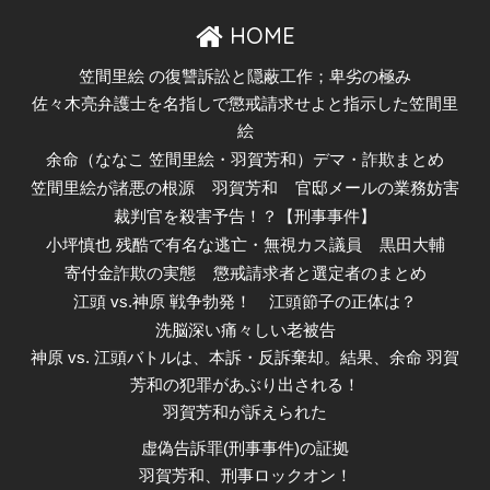
HOME
笠間里絵 の復讐訴訟と隠蔽工作；卑劣の極み
佐々木亮弁護士を名指しで懲戒請求せよと指示した笠間里
絵
余命（ななこ 笠間里絵・羽賀芳和）デマ・詐欺まとめ
笠間里絵が諸悪の根源
羽賀芳和
官邸メールの業務妨害
裁判官を殺害予告！？【刑事事件】
小坪慎也 残酷で有名な逃亡・無視カス議員
黒田大輔
寄付金詐欺の実態
懲戒請求者と選定者のまとめ
江頭 vs.神原 戦争勃発！
江頭節子の正体は？
洗脳深い痛々しい老被告
神原 vs. 江頭バトルは、本訴・反訴棄却。結果、余命 羽賀
芳和の犯罪があぶり出される！
羽賀芳和が訴えられた
虚偽告訴罪(刑事事件)の証拠
羽賀芳和、刑事ロックオン！