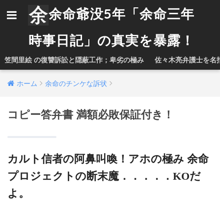
余命爺没5年「余命三年
時事日記」の真実を暴露！
笠間里絵 の復讐訴訟と隠蔽工作；卑劣の極み
佐々木亮弁護士を名
ホーム
余命のチンケな訴状
コピー答弁書 満額必敗保証付き！
カルト信者の阿鼻叫喚！アホの極み 余命
プロジェクトの断末魔．．．．．KOだ
よ。