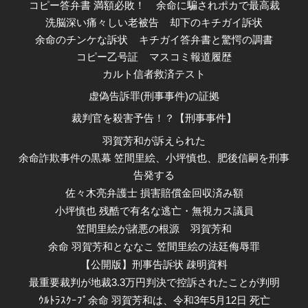
コピー答弁書 満額必敗！
余命に騙されポカで最高裁
洗脳深い痛々しい老被告
却下のキチガイ訴状
余命のチンケな訴状
キチガイ答弁書と驚愕の調書
コピー乙号証
マスコミ報道履歴
カルト信者救済テスト
虚偽告訴罪(刑事事件)の証拠
裁判官を殺害予告！？【刑事事件】
羽賀芳和が訴えられた
余命詐欺事件の黒幕 笠間里絵、小坪慎也、肥後信嗣を刑事
告発する
佐々木亮弁護士 損害賠償金回収済み額
小坪慎也 残酷で有名な逃亡・無視カス議員
笠間里絵が諸悪の根源
羽賀芳和
余命 羽賀芳和とななこ 笠間里絵の法廷侮辱罪
【公開版】刑事告訴状 疎明資料
最重要裁判が地裁3.3万円判決で控訴されたことが判明
ｳﾙﾄﾗｽｸｰﾌﾟ余命 羽賀芳和は、令和3年5月12日 死亡