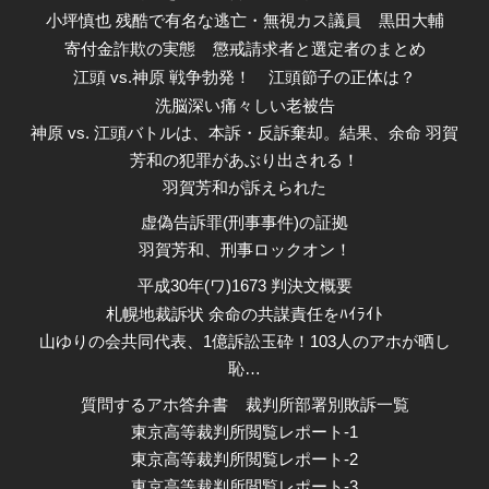
小坪慎也 残酷で有名な逃亡・無視カス議員
黒田大輔
寄付金詐欺の実態
懲戒請求者と選定者のまとめ
江頭 vs.神原 戦争勃発！
江頭節子の正体は？
洗脳深い痛々しい老被告
神原 vs. 江頭バトルは、本訴・反訴棄却。結果、余命 羽賀
芳和の犯罪があぶり出される！
羽賀芳和が訴えられた
虚偽告訴罪(刑事事件)の証拠
羽賀芳和、刑事ロックオン！
平成30年(ワ)1673 判決文概要
札幌地裁訴状 余命の共謀責任をﾊｲﾗｲﾄ
山ゆりの会共同代表、1億訴訟玉砕！103人のアホが晒し
恥…
質問するアホ答弁書
裁判所部署別敗訴一覧
東京高等裁判所閲覧レポート-1
東京高等裁判所閲覧レポート-2
東京高等裁判所閲覧レポート-3