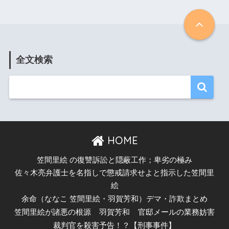
全文検索
HOME
笠間里絵 の復讐訴訟と隠蔽工作；卑劣の極み
佐々木亮弁護士を名指しで懲戒請求せよと指示した笠間里
絵
余命（ななこ 笠間里絵・羽賀芳和）デマ・詐欺まとめ
笠間里絵が諸悪の根源
羽賀芳和
官邸メールの業務妨害
裁判官を殺害予告！？【刑事事件】