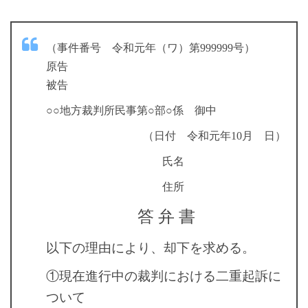
（事件番号 令和元年（ワ）第999999号）
原告
被告
○○地方裁判所民事第○部○係 御中
（日付 令和元年10月 日）
氏名
.
住所
.
答 弁 書
以下の理由により、却下を求める。
①現在進行中の裁判における二重起訴に
ついて