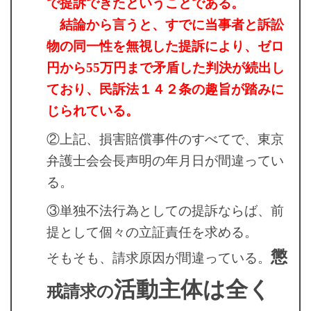
で提訴できたということである。
結論から言うと、すでに当事者と訴訟
物の同一性を無視した提訴により、ゼロ
円から55万円まで矛盾した判決が続出し
ており、民訴法１４２条の
趣旨が踏みに
じられている。
②上記、損害賠償事件のすべてで、東京
弁護士会会長声明の年月日が間違ってい
る。
③単独不法行為としての提訴ならば、前
提として個々の立証責任を求める。
懲
そもそも、請求原因が間違っている。
活動主体は全く
戒請求の