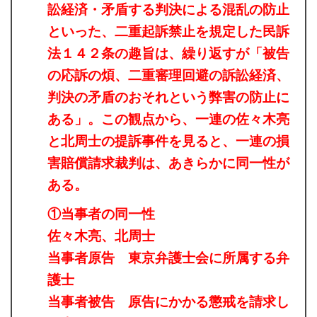
訟経済・矛盾する判決による混乱の防止
といった、二重起訴禁止を規定した民訴
法１４２条の趣旨は、繰り返すが「被告
の応訴の煩、二重審理回避の訴訟経済、
判決の矛盾のおそれという弊害の防止に
ある」。この観点から、一連の佐々木亮
と北周士の提訴事件を見ると、一連の損
害賠償請求裁判は、あきらかに同一性が
ある。
①当事者の同一性
佐々木亮、北周士
当事者原告 東京弁護士会に所属する弁
護士
当事者被告 原告にかかる懲戒を請求し