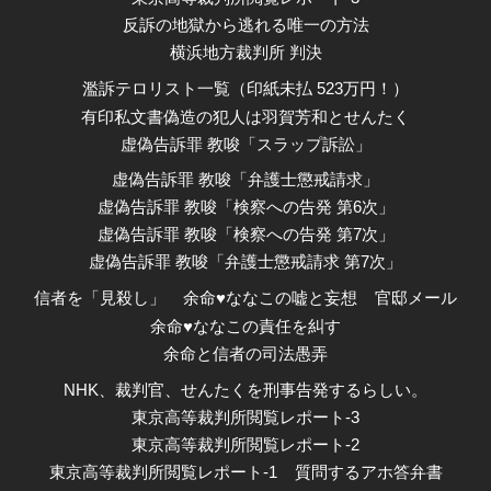
反訴の地獄から逃れる唯一の方法
横浜地方裁判所 判決
濫訴テロリスト一覧（印紙未払 523万円！）
有印私文書偽造の犯人は羽賀芳和とせんたく
虚偽告訴罪 教唆「スラップ訴訟」
虚偽告訴罪 教唆「弁護士懲戒請求」
虚偽告訴罪 教唆「検察への告発 第6次」
虚偽告訴罪 教唆「検察への告発 第7次」
虚偽告訴罪 教唆「弁護士懲戒請求 第7次」
信者を「見殺し」
余命♥ななこの嘘と妄想
官邸メール
余命♥ななこの責任を糾す
余命と信者の司法愚弄
NHK、裁判官、せんたくを刑事告発するらしい。
東京高等裁判所閲覧レポート-3
東京高等裁判所閲覧レポート-2
東京高等裁判所閲覧レポート-1
質問するアホ答弁書