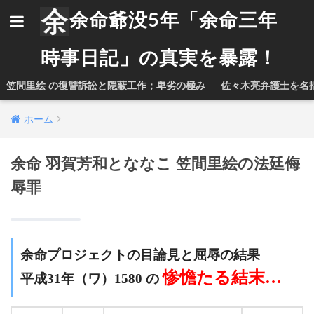
余命爺没5年「余命三年
時事日記」の真実を暴露！
笠間里絵 の復讐訴訟と隠蔽工作；卑劣の極み
佐々木亮弁護士を名
ホーム
余命 羽賀芳和とななこ 笠間里絵の法廷侮
辱罪
余命プロジェクトの目論見と屈辱の結果
惨憺たる結末…
平成31年（ワ）1580 の