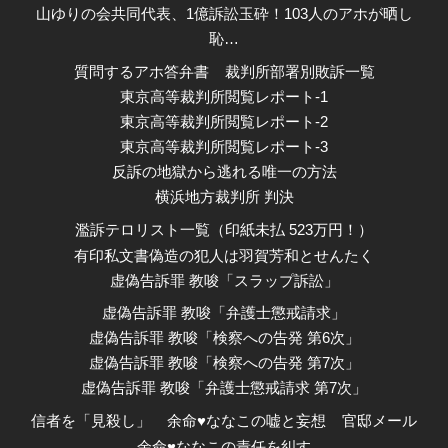
山ゆりの会共同代表、1億訴訟玉砕！103人のアホが晒し
恥…
質問するアホ答弁書
裁判所部署別敗訴一覧
東京高等裁判所閲覧レポート-1
東京高等裁判所閲覧レポート-2
東京高等裁判所閲覧レポート-3
反訴の地獄から逃れる唯一の方法
横浜地方裁判所 判決
濫訴テロリスト一覧（印紙未払 523万円！）
有印私文書偽造の犯人は羽賀芳和とせんたく
虚偽告訴罪 教唆「スラップ訴訟」
虚偽告訴罪 教唆「弁護士懲戒請求」
虚偽告訴罪 教唆「検察への告発 第6次」
虚偽告訴罪 教唆「検察への告発 第7次」
虚偽告訴罪 教唆「弁護士懲戒請求 第7次」
信者を「見殺し」
余命♥ななこの嘘と妄想
官邸メール
余命♥ななこの責任を糾す