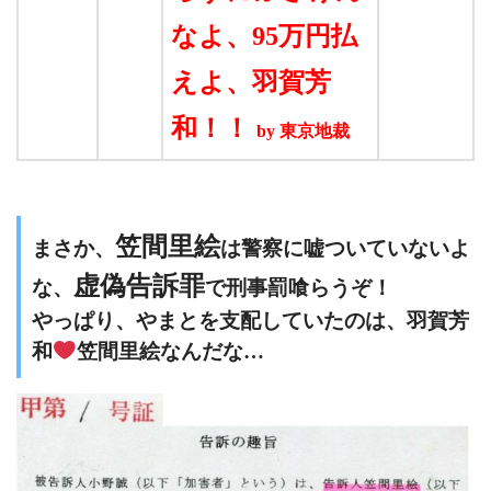
なよ、95万円払
えよ、羽賀芳
和！！
by 東京地裁
笠間里絵
まさか、
は警察に嘘ついていないよ
虚偽告訴罪
な、
で刑事罰喰らうぞ！
やっぱり、やまとを支配していたのは、羽賀芳
和
笠間里絵なんだな…