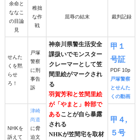
余命と
稚拙
ななこ
な作
屈辱の結末
裁判記録
の目論
戦
見
神奈川県警生活安全
甲１
戸塚
課扱いでモンスター
せんた
号証
警察
クレーマーとして笠
くを黙
に刑
PDF 10p
間里絵がマークされ
らせ
事告
戸塚警察
ろ！
る
訴
とせんた
羽賀芳和と笠間里絵
くの動画
が「やまと」幹部で
津崎
ある
ことが自ら暴露
甲４,
尚道
される
NHKを
に脅
５号
NHKが笠間宅を取材
訴えて
迫文