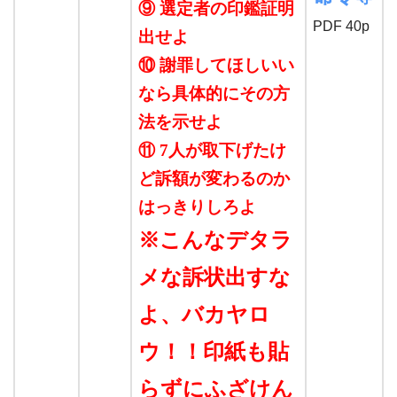
⑨ 選定者の印鑑証明
PDF 40p
出せよ
⑩ 謝罪してほしいい
なら具体的にその方
法を示せよ
⑪ 7人が取下げたけ
ど訴額が変わるのか
はっきりしろよ
※こんなデタラ
メな訴状出すな
よ、バカヤロ
ウ！！印紙も貼
らずにふざけん