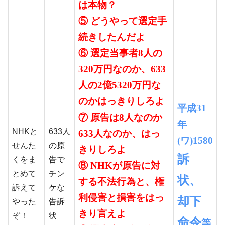
は本物？
⑤ どうやって選定手
続きしたんだよ
⑥ 選定当事者8人の
320万円なのか、633
人の2億5320万円な
のかはっきりしろよ
平成31
⑦ 原告は8人なのか
年
NHKと
633人
633人なのか、はっ
(ワ)1580
せんた
の原
きりしろよ
訴
くをま
告で
⑧ NHKが原告に対
とめて
チン
状、
する不法行為と、権
訴えて
ケな
利侵害と損害をはっ
却下
やった
告訴
きり言えよ
ぞ！
状
命令
等