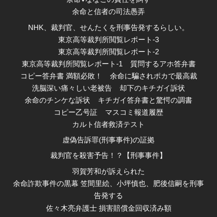
余命と信者の司法愚弄
NHK、裁判官、せんたくを刑事告発するらしい。
東京高等裁判所閲覧レポート-3
東京高等裁判所閲覧レポート-2
東京高等裁判所閲覧レポート-1
質問するアホ答弁書
コピー答弁書 満額必敗！
余命に騙されポカで最高裁
洗脳深い痛々しい老被告
却下のキチガイ訴状
余命のチンケな訴状
キチガイ答弁書と驚愕の調書
コピー乙号証
マスコミ報道履歴
カルト信者救済テスト
虚偽告訴罪(刑事事件)の証拠
裁判官を殺害予告！？【刑事事件】
羽賀芳和が訴えられた
余命詐欺事件の黒幕 笠間里絵、小坪慎也、肥後信嗣を刑事
告発する
佐々木亮弁護士 損害賠償金回収済み額