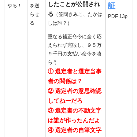
したことが公開され
証
やる！
を送
る
らせ
（笠間きみこ、たかは
PDF 13p
る
しは誰？）
重なる補正命令に全く応
えられず完敗し、９５万
９千円の支払い命令を喰
らう
① 選定者と選定当事
者の関係は？
② 選定者の意思確認
してねーだろ
③ 選定書の不動文字
は誰が作ったんだよ
④ 選定者の自筆文字