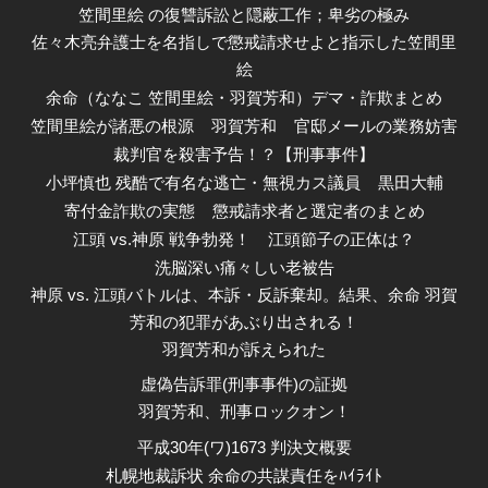
笠間里絵 の復讐訴訟と隠蔽工作；卑劣の極み
佐々木亮弁護士を名指しで懲戒請求せよと指示した笠間里
絵
余命（ななこ 笠間里絵・羽賀芳和）デマ・詐欺まとめ
笠間里絵が諸悪の根源
羽賀芳和
官邸メールの業務妨害
裁判官を殺害予告！？【刑事事件】
小坪慎也 残酷で有名な逃亡・無視カス議員
黒田大輔
寄付金詐欺の実態
懲戒請求者と選定者のまとめ
江頭 vs.神原 戦争勃発！
江頭節子の正体は？
洗脳深い痛々しい老被告
神原 vs. 江頭バトルは、本訴・反訴棄却。結果、余命 羽賀
芳和の犯罪があぶり出される！
羽賀芳和が訴えられた
虚偽告訴罪(刑事事件)の証拠
羽賀芳和、刑事ロックオン！
平成30年(ワ)1673 判決文概要
札幌地裁訴状 余命の共謀責任をﾊｲﾗｲﾄ