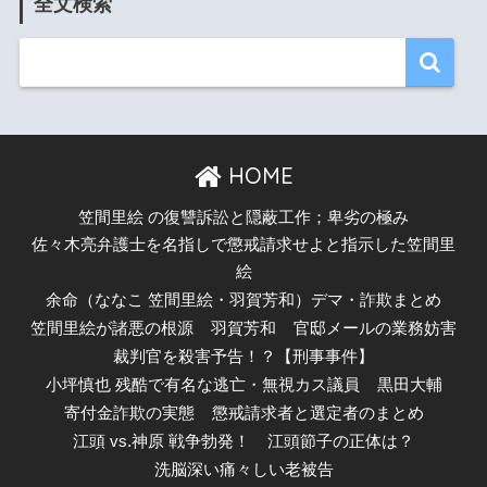
全文検索
HOME
笠間里絵 の復讐訴訟と隠蔽工作；卑劣の極み
佐々木亮弁護士を名指しで懲戒請求せよと指示した笠間里
絵
余命（ななこ 笠間里絵・羽賀芳和）デマ・詐欺まとめ
笠間里絵が諸悪の根源
羽賀芳和
官邸メールの業務妨害
裁判官を殺害予告！？【刑事事件】
小坪慎也 残酷で有名な逃亡・無視カス議員
黒田大輔
寄付金詐欺の実態
懲戒請求者と選定者のまとめ
江頭 vs.神原 戦争勃発！
江頭節子の正体は？
洗脳深い痛々しい老被告