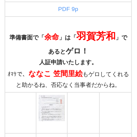
PDF 9p
羽賀芳和
余命
準備書面で「
」は「
」で
ゲロ！
あると
人証申請いたします。
ななこ 笠間里絵
ｵﾏｹで、
もゲロしてくれる
と助かるね、否応なく当事者だからね。