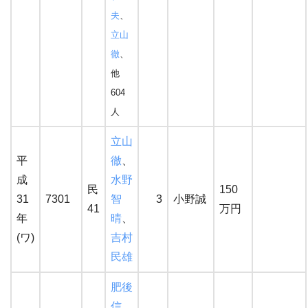
夫
、
立山
徹
、
他
604
人
立山
平
徹
、
成
水野
民
150
31
7301
智
3
小野誠
41
万円
年
晴
、
(ワ)
吉村
民雄
肥後
信