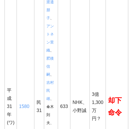
渡邉
朋
子
、
アン
トネ
ン里
織
、
肥後
信
嗣
、
吉村
平
民
3億
成
雄
、
却下
民
NHK、
1,300
31
1580
633
傘木
31
小野誠
万
命令
年
則
円？
(ワ)
夫、