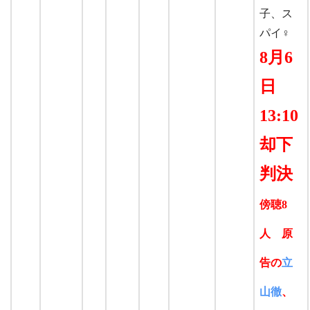
子、ス
パイ♀
8月6
日
13:10
却下
判決
傍聴8
人 原
告の
立
山徹
、