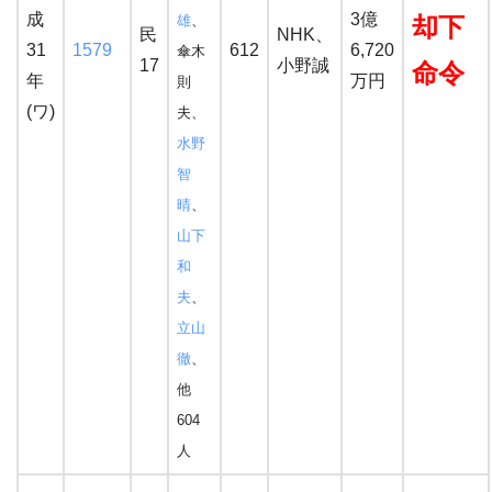
成
3億
雄
、
却下
民
NHK、
31
1579
612
6,720
傘木
17
小野誠
命令
年
万円
則
(ワ)
夫、
水野
智
晴
、
山下
和
夫
、
立山
徹
、
他
604
人