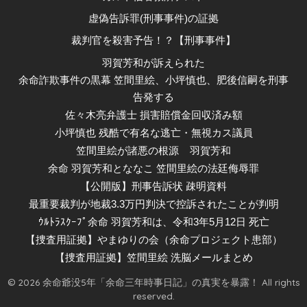
虚偽告訴罪(刑事事件)の証拠
裁判官を殺害予告！？【刑事事件】
羽賀芳和が訴えられた
余命詐欺事件の黒幕 笠間里絵、小坪慎也、肥後信嗣を刑事
告発する
佐々木亮弁護士 損害賠償金回収済み額
小坪慎也 残酷で有名な逃亡・無視カス議員
笠間里絵が諸悪の根源
羽賀芳和
余命 羽賀芳和とななこ 笠間里絵の法廷侮辱罪
【公開版】刑事告訴状 疎明資料
最重要裁判が地裁3.3万円判決で控訴されたことが判明
ｳﾙﾄﾗｽｸｰﾌﾟ余命 羽賀芳和は、令和3年5月12日 死亡
【捜査用証拠】やまゆりの会（余命プロジェクト患部）
【捜査用証拠】笠間里絵 洗脳メールまとめ
© 2026 余命爺没5年「余命三年時事日記」の真実を暴露！ All rights
reserved.