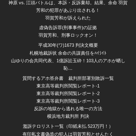
神原 vs. 江頭バトルは、本訴・反訴棄却。結果、余命 羽賀
芳和の犯罪があぶり出される！
羽賀芳和が訴えられた
虚偽告訴罪(刑事事件)の証拠
羽賀芳和、刑事ロックオン！
平成30年(ワ)1673 判決文概要
札幌地裁訴状 余命の共謀責任をﾊｲﾗｲﾄ
山ゆりの会共同代表、1億訴訟玉砕！103人のアホが晒し
恥…
質問するアホ答弁書
裁判所部署別敗訴一覧
東京高等裁判所閲覧レポート-1
東京高等裁判所閲覧レポート-2
東京高等裁判所閲覧レポート-3
反訴の地獄から逃れる唯一の方法
横浜地方裁判所 判決
濫訴テロリスト一覧（印紙未払 523万円！）
有印私文書偽造の犯人は羽賀芳和とせんたく