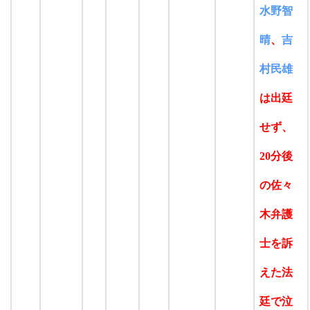
水野智
晴
、
吉
村民雄
は出廷
せず、
20分後
の佐々
木弁護
士を訴
えた法
廷で泣