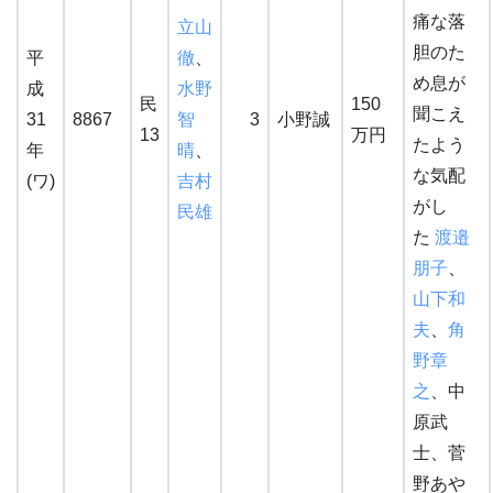
痛な落
立山
胆のた
平
徹
、
め息が
成
水野
民
150
聞こえ
31
8867
智
3
小野誠
13
万円
たよう
年
晴
、
な気配
(ワ)
吉村
がし
民雄
た
渡邉
朋子
、
山下和
夫
、
角
野章
之
、中
原武
士、菅
野あや