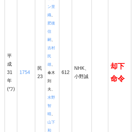
ン里
織
、
肥後
信
嗣
、
吉村
平
民
成
雄
、
却下
民
NHK、
31
1754
612
傘木
23
小野誠
命令
年
則
(ワ)
夫、
水野
智
晴
、
山下
和