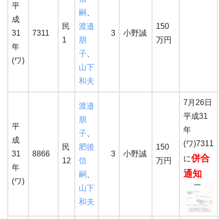
平
嗣
、
成
民
渡邉
150
31
7311
3
小野誠
1
朋
万円
年
子
、
(ワ)
山下
和夫
7月26日
渡邉
平成31
朋
平
年
子
、
成
(ワ)7311
民
肥後
150
31
8866
3
小野誠
併合
に
12
信
万円
年
通知
嗣
、
(ワ)
山下
和夫