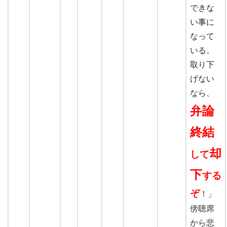
できな
い事に
なって
いる。
取り下
げない
なら、
弁論
終結
却
して
下
する
ぞ
！」
傍聴席
から悲