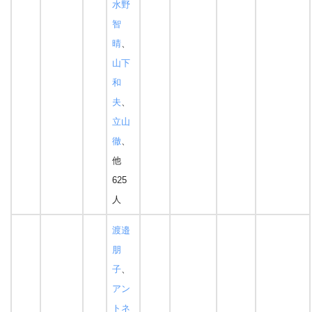
水野
智
晴
、
山下
和
夫
、
立山
徹
、
他
625
人
渡邉
朋
子
、
アン
トネ