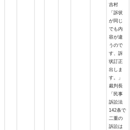
吉村
「訴状
が同じ
でも内
容が違
うので
す、訴
状訂正
出しま
す。」
裁判長
「民事
訴訟法
142条で
二重の
訴訟は