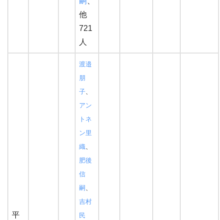
嗣
、
他
721
人
渡邉
朋
子
、
アン
トネ
ン里
織
、
肥後
信
嗣
、
吉村
平
民