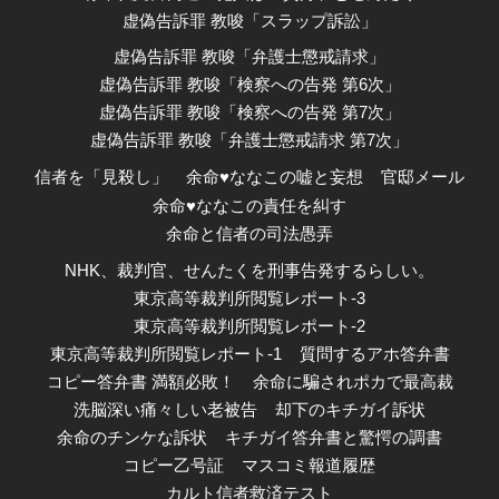
虚偽告訴罪 教唆「スラップ訴訟」
虚偽告訴罪 教唆「弁護士懲戒請求」
虚偽告訴罪 教唆「検察への告発 第6次」
虚偽告訴罪 教唆「検察への告発 第7次」
虚偽告訴罪 教唆「弁護士懲戒請求 第7次」
信者を「見殺し」
余命♥ななこの嘘と妄想
官邸メール
余命♥ななこの責任を糾す
余命と信者の司法愚弄
NHK、裁判官、せんたくを刑事告発するらしい。
東京高等裁判所閲覧レポート-3
東京高等裁判所閲覧レポート-2
東京高等裁判所閲覧レポート-1
質問するアホ答弁書
コピー答弁書 満額必敗！
余命に騙されポカで最高裁
洗脳深い痛々しい老被告
却下のキチガイ訴状
余命のチンケな訴状
キチガイ答弁書と驚愕の調書
コピー乙号証
マスコミ報道履歴
カルト信者救済テスト