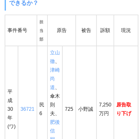
できるか？
担
事件番号
原告
被告
訴額
現況
当
部
立山
徹
、
津崎
尚
道
、
平
傘木
成
民
則
7,250
原告取
30
36721
725
小野誠
6
夫、
万円
り下げ
年
肥後
(ワ)
信