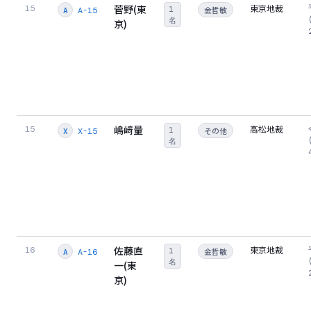
菅野(東
東京地裁
15
1
金哲敏
A-15
A
名
京)
嶋﨑量
高松地裁
15
1
その他
X-15
X
名
佐藤直
東京地裁
16
1
金哲敏
A-16
A
名
一(東
京)