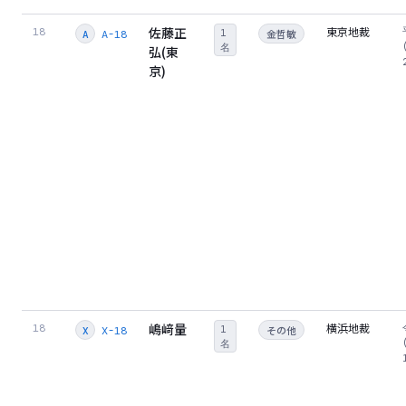
佐藤正
東京地裁
18
1
金哲敏
A-18
A
名
弘(東
京)
嶋﨑量
横浜地裁
18
1
その他
X-18
X
名