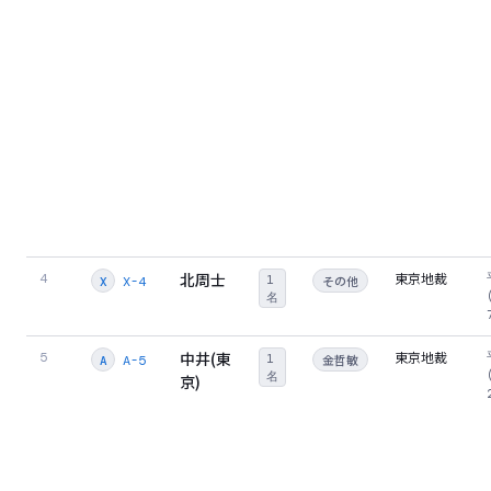
北周士
東京地裁
4
1
その他
X-4
X
名
中井(東
東京地裁
5
1
金哲敏
A-5
A
名
京)