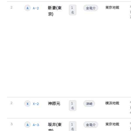
新妻(東
東京地裁
2
1
金竜介
A-2
A
名
京)
神原元
横浜地裁
2
1
津崎
X-2
X
名
坂井(東
東京地裁
3
1
金竜介
A-3
A
名
京)