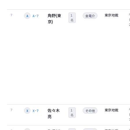
角野(東
東京地裁
7
1
金竜介
A-7
A
名
京)
佐々木
東京地裁
7
1
その他
X-7
X
名
亮