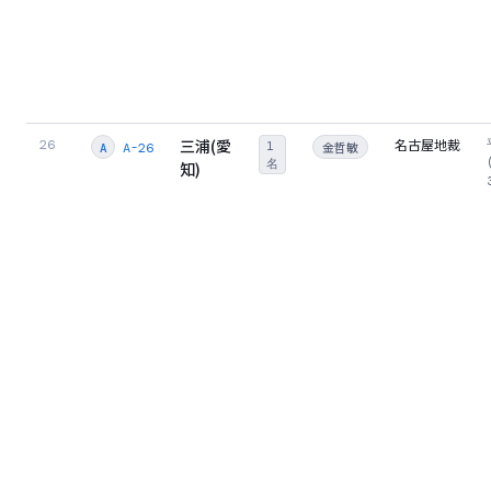
三浦(愛
名古屋地裁
26
1
金哲敏
A-26
A
名
知)