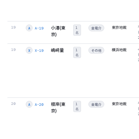
小澤(東
東京地裁
19
1
金竜介
A-19
A
名
京)
嶋﨑量
横浜地裁
19
1
その他
X-19
X
名
根岸(東
東京地裁
20
1
金竜介
A-20
A
名
京)