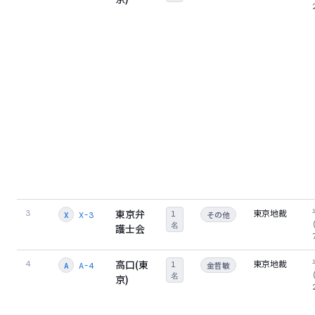
東京弁
東京地裁
3
1
その他
X-3
X
名
護士会
高口(東
東京地裁
4
1
金哲敏
A-4
A
名
京)