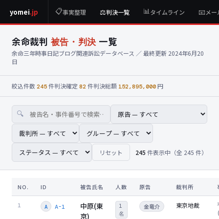
📋
📊
⚖️
📧
yomei
.jp
事実整理
判決一覧
タイムライン
メー
余命裁判
一覧
被告・判決
余命三年時事日記ブログ関連訴訟データベース ／ 最終更新 2024年6月20
日
絞込件数
件
判決確定
件
判決総額
円
245
82
152,895,000
🔍
リセット
245
件表示中（全 245 件）
NO.
ID
被告氏名
人数
原告
裁判所
中原(東
東京地裁
1
1
金竜介
A-1
A
名
京)