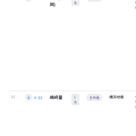
名
岡)
嶋﨑量
横浜地裁
22
1
その他
X-22
X
名