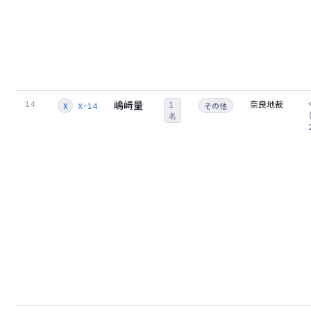
嶋﨑量
奈良地裁
14
1
その他
X-14
X
名