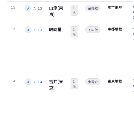
山添(東
東京地裁
13
1
金哲敏
A-13
A
名
京)
嶋﨑量
京都地裁
13
1
その他
X-13
X
名
吉井(東
東京地裁
14
1
金竜介
A-14
A
名
京)