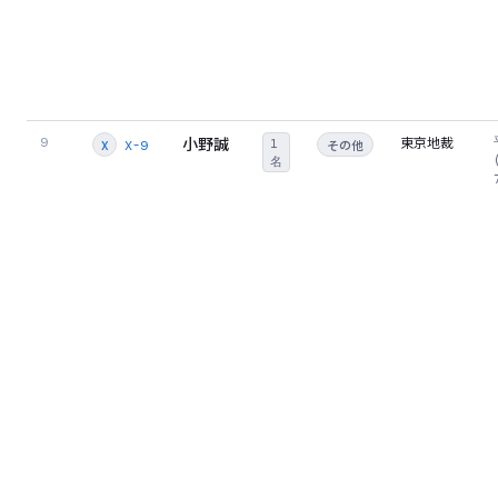
小野誠
東京地裁
9
1
その他
X-9
X
名