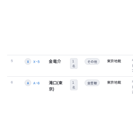
金竜介
東京地裁
5
1
その他
X-5
X
名
滝口(東
東京地裁
6
1
金哲敏
A-6
A
名
京)