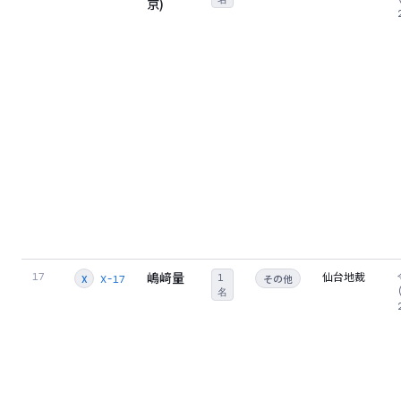
京)
嶋﨑量
仙台地裁
17
1
その他
X-17
X
名