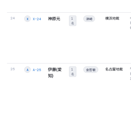
神原元
横浜地裁
24
1
津崎
X-24
X
名
伊藤(愛
名古屋地裁
25
1
金哲敏
A-25
A
名
知)