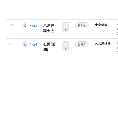
東京弁
東京地裁
23
1
その他
X-23
X
名
護士会
石黒(愛
名古屋地裁
24
1
金竜介
A-24
A
名
知)