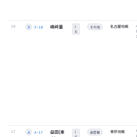
嶋﨑量
名古屋地裁
16
1
その他
X-16
X
名
益田(東
東京地裁
17
1
金哲敏
A-17
A
名