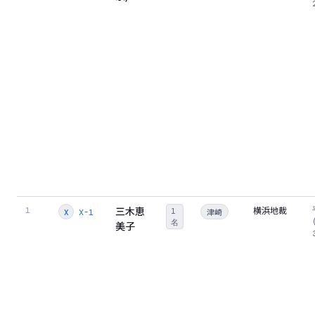
三木恵
横浜地裁
1
1
津崎
X-1
X
名
美子