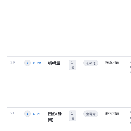
嶋﨑量
横浜地裁
20
1
その他
X-20
X
名
田形(静
静岡地裁
21
1
金竜介
A-21
A
名
岡)