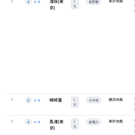
海保(東
東京地裁
8
1
金哲敏
A-8
A
名
京)
嶋崎量
横浜地裁
8
1
その他
X-8
X
名
黒澤(東
東京地裁
9
1
金竜介
A-9
A
名
京)