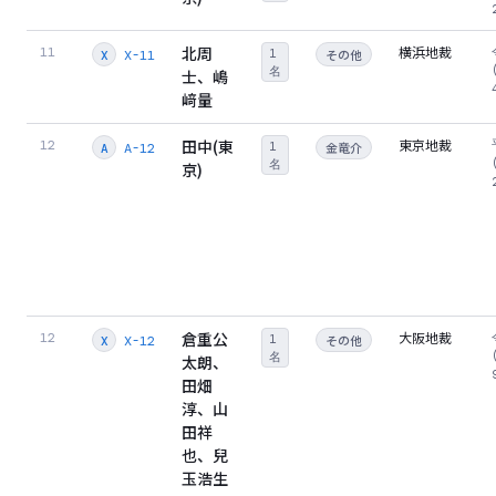
北周
横浜地裁
11
1
その他
X-11
X
名
士、嶋
﨑量
田中(東
東京地裁
12
1
金竜介
A-12
A
名
京)
倉重公
大阪地裁
12
1
その他
X-12
X
名
太朗、
田畑
淳、山
田祥
也、兒
玉浩生