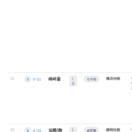
嶋﨑量
横浜地裁
21
1
その他
X-21
X
名
加藤(静
静岡地裁
22
1
金哲敏
A-22
A