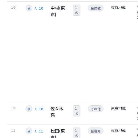
中村(東
東京地裁
10
1
金哲敏
A-10
A
名
京)
佐々木
東京地裁
10
1
その他
X-10
X
名
亮
松田(東
東京地裁
11
1
金竜介
A-11
A
名
京)