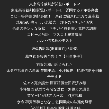
東京高等裁判所閲覧レポート-2
東京高等裁判所閲覧レポート-1
質問するアホ答弁書
コピー答弁書 満額必敗！
余命に騙されポカで最高裁
洗脳深い痛々しい老被告
却下のキチガイ訴状
余命のチンケな訴状
キチガイ答弁書と驚愕の調書
コピー乙号証
マスコミ報道履歴
カルト信者救済テスト
虚偽告訴罪(刑事事件)の証拠
裁判官を殺害予告！？【刑事事件】
羽賀芳和が訴えられた
余命詐欺事件の黒幕 笠間里絵、小坪慎也、肥後信嗣を刑事
告発する
佐々木亮弁護士 損害賠償金回収済み額
小坪慎也 残酷で有名な逃亡・無視カス議員
笠間里絵が諸悪の根源
羽賀芳和
余命 羽賀芳和とななこ 笠間里絵の法廷侮辱罪
【公開版】刑事告訴状 疎明資料