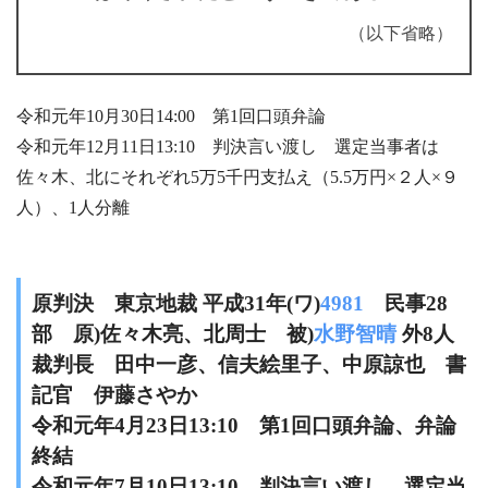
（以下省略）
令和元年10月30日14:00 第1回口頭弁論
令和元年12月11日13:10 判決言い渡し 選定当事者は
佐々木、北にそれぞれ5万5千円支払え（5.5万円×２人×９
人）、1人分離
原判決 東京地裁 平成31年(ワ)
4981
民事28
部 原)佐々木亮、北周士 被)
水野智晴
外8人
裁判長 田中一彦、信夫絵里子、中原諒也 書
記官 伊藤さやか
令和元年4月23日13:10 第1回口頭弁論、弁論
終結
令和元年7月10日13:10 判決言い渡し 選定当