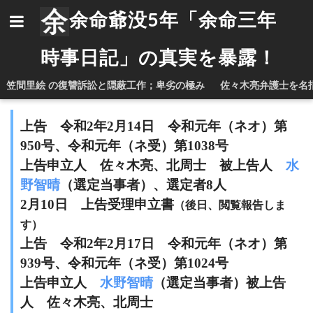
余命爺没5年「余命三年
時事日記」の真実を暴露！
笠間里絵 の復讐訴訟と隠蔽工作；卑劣の極み
佐々木亮弁護士を名
上告 令和2年2月14日 令和元年（ネオ）第
950号、令和元年（ネ受）第1038号
上告申立人 佐々木亮、北周士 被上告人
水
野智晴
（選定当事者）、選定者8人
2月10日 上告受理申立書
（後日、閲覧報告しま
す）
上告 令和2年2月17日 令和元年（ネオ）第
939号、令和元年（ネ受）第1024号
上告申立人
水野智晴
（選定当事者）被上告
人 佐々木亮、北周士