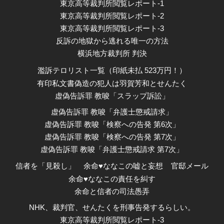
東京高等裁判所閲覧レポート-1
東京高等裁判所閲覧レポート-2
東京高等裁判所閲覧レポート-3
反訴の地獄から逃れる唯一の方法
横浜地方裁判所 判決
濫訴テロリスト一覧（印紙未払 523万円！）
有印私文書偽造の犯人は羽賀芳和とせんたく
虚偽告訴罪 教唆「スラップ訴訟」
虚偽告訴罪 教唆「弁護士懲戒請求」
虚偽告訴罪 教唆「検察への告発 第6次」
虚偽告訴罪 教唆「検察への告発 第7次」
虚偽告訴罪 教唆「弁護士懲戒請求 第7次」
信者を「見殺し」
余命♥ななこの嘘と妄想
官邸メール
余命♥ななこの責任を糾す
余命と信者の司法愚弄
NHK、裁判官、せんたくを刑事告発するらしい。
東京高等裁判所閲覧レポート-3