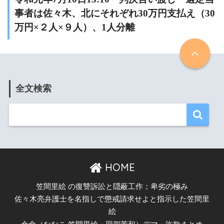
事者は佐々木、北にそれぞれ30万円支払え（30
万円×２人×９人）、1人分離
全文検索
HOME
笠間里絵 の復讐訴訟と隠蔽工作；卑劣の極み
佐々木亮弁護士を名指しで懲戒請求せよと指示した笠間里
絵