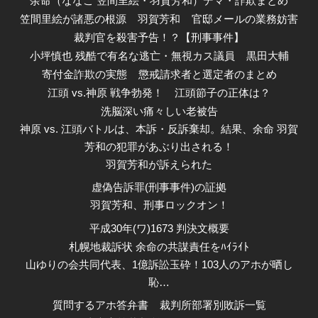
余命（ななこ 笠間里絵・羽賀芳和）デマ・詐欺まとめ
笠間里絵が諸悪の根源
羽賀芳和
官邸メールの業務妨害
裁判官を殺害予告！？【刑事事件】
小坪慎也 残酷で有名な逃亡・無視カス議員
黒田大輔
寄付金詐欺の実態
懲戒請求者と選定者のまとめ
江頭 vs.神原 戦争勃発！
江頭節子の正体は？
洗脳深い痛々しい老被告
神原 vs. 江頭バトルは、本訴・反訴棄却。結果、余命 羽賀
芳和の犯罪があぶり出される！
羽賀芳和が訴えられた
虚偽告訴罪(刑事事件)の証拠
羽賀芳和、刑事ロックオン！
平成30年(ワ)1673 判決文概要
札幌地裁訴状 余命の共謀責任をﾊｲﾗｲﾄ
山ゆりの会共同代表、1億訴訟玉砕！103人のアホが晒し
恥…
質問するアホ答弁書
裁判所部署別敗訴一覧