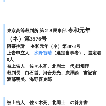
令和元年
東京高等裁判所 第２３民事部
（ネ）第3576号
附帯控訴 令和元年（ネ）第3873号
上告申立人
水野智晴
（選定当事者）、選定者
8人
被上告人 佐々木亮、北周士 代)田畑淳
裁判長 白石哲、河合芳光、廣澤諭 書記官
渡部明美、海野喜克郎
被上告人 佐々木亮、北周士 の答弁書