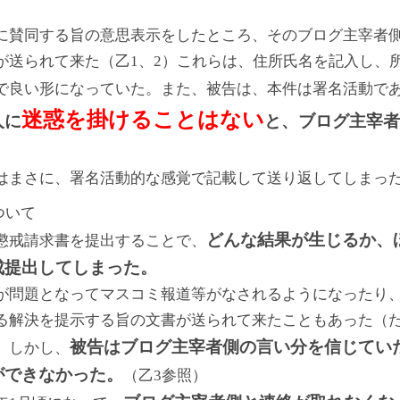
に賛同する旨の意思表示をしたところ、そのブログ主宰者
が送られて来た（乙1、2）これらは、住所氏名を記入し、
で良い形になっていた。また、被告は、本件は署名活動で
迷惑を掛けることはない
人に
と、ブログ主宰者
はまさに、署名活動的な感覚で記載して送り返してしまっ
ついて
どんな結果が生じるか、
懲戒請求書を提出することで、
成提出してしまった。
が問題となってマスコミ報道等がなされるようになったり
る解決を提示する旨の文書が送られて来たこともあった（
被告はブログ主宰者側の言い分を信じてい
）しかし、
ができなかった。
（乙3参照）