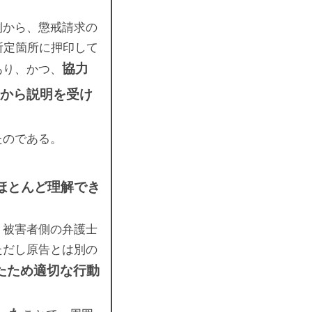
側から、懲戒請求の
所定箇所に押印して
協力
あり、かつ、
から説明を受け
たのである。
ほとんど理解でき
、被害者側の弁護士
ただし原告とは別の
たため適切な行動