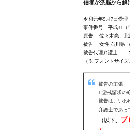
信者が洗脳から解
令和元年5月7日受理
事件番号 平成31（ワ
原告 佐々木亮、北
被告 女性 石川県 
被告代理弁護士 二
（※ フォントサイ
被告の主張
1 懲戒請求の
被告は、いわ
弁護士であっ
ブ
（以下、