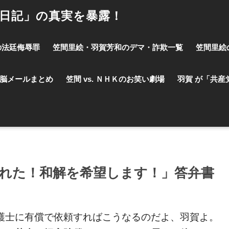
事日記」の真実を暴露！
の法廷侮辱罪
笠間里絵・羽賀芳和のデマ・詐欺一覧
笠間里絵
脳メールまとめ
笠間 vs. ＮＨＫのお笑い劇場
羽賀 が「共産
れた！和解を希望します！」答弁書
護士に有償で依頼すればこうなるのだよ、羽賀よ。