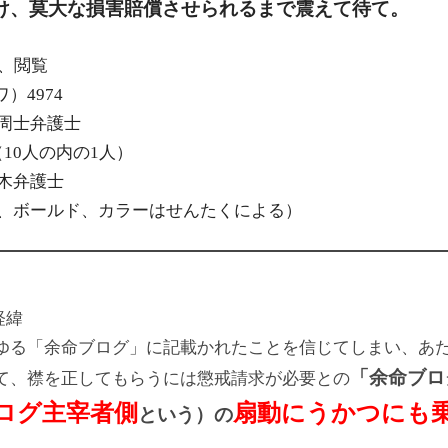
け、莫大な損害賠償させられるまで震えて待て。
 、閲覧
）4974
周士弁護士
（10人の内の1人）
木弁護士
ズ、ボールド、カラーはせんたくによる）
経緯
ゆる「余命ブログ」に記載かれたことを信じてしまい、あ
「余命ブロ
て、襟を正してもらうには懲戒請求が必要との
ログ主宰者側
扇動にうかつにも
という）の