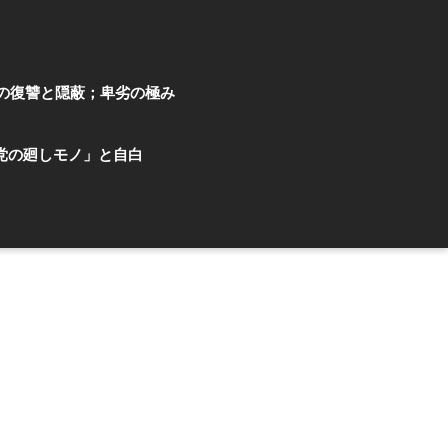
の復讐と隠蔽；卑劣の極み
党の廻しモノ」と自白