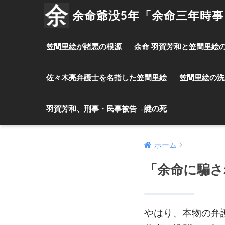
余命爺没5年「余命三年時
笠間里絵が諸悪の根源
余命 羽賀芳和と笠間里絵
佐々木亮弁護士を名指した笠間里絵
笠間里絵の洗
羽賀芳和、刑事・民事被告→謎の死
ホーム
「余命に騙さ
やはり、本物の弁